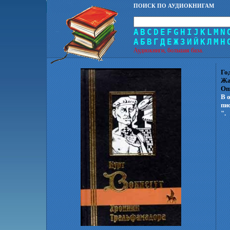
ПОИСК ПО АУДИОКНИГАМ
A
B
C
D
E
F
G
H
I
J
K
L
M
N
А
Б
В
Г
Д
Е
Ж
З
И
Й
К
Л
М
Н
Аудиокниги, большая база.
Го
Жа
Оп
В 
пи
".