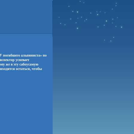
У погибшего альпиниста» по
инспектор успевает
ому же в эту сабоусамую
риходится остаться, чтобы