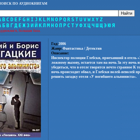
ПОИСК ПО АУДИОКНИГАМ
A
B
C
D
E
F
G
H
I
J
K
L
M
N
O
P
Q
R
S
T
U
V
W
X
Y
Z
А
Б
В
Г
Д
Е
Ж
З
И
Й
К
Л
М
Н
О
П
Р
С
Т
У
Ф
Х
Ц
Ч
Ш
Щ
Э
Ю
Я
удиокниги, большая база.
Год:
2006
Жанр:
Фантастика / Детектив
Описание:
Инспектор полиции Глебски, приехавший в отель «
ложному вызову, остается там на ночь За эту ночь 
убедиться, что в отеле творится нечто странное К т
ночь происходит обвал, и Глебски волей-неволей п
решить загадку отеля «У погибшего альпиниста».