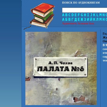
ПОИСК ПО АУДИОКНИГАМ
A
B
C
D
E
F
G
H
I
J
K
L
M
N
А
Б
В
Г
Д
Е
Ж
З
И
Й
К
Л
М
Н
Аудиокниги, большая база.
Го
Жа
Оп
В 
са
от
са
те