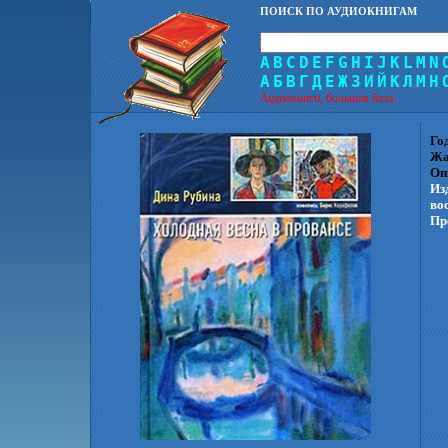
ПОИСК ПО АУДИОКНИГАМ
A
B
C
D
E
F
G
H
I
J
K
L
M
N
А
Б
В
Г
Д
Е
Ж
З
И
Й
К
Л
М
Н
Аудиокниги, большая база.
Го
Жа
Оп
Из
во
Пр