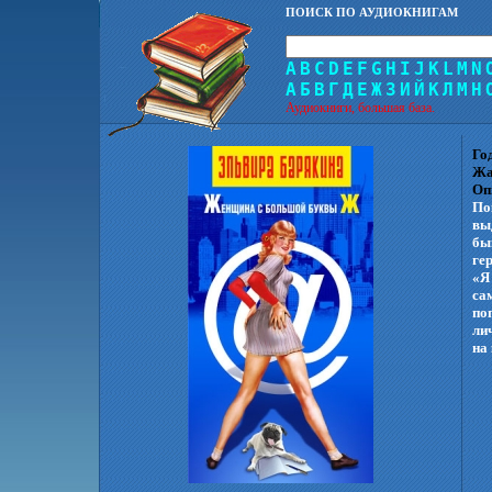
ПОИСК ПО АУДИОКНИГАМ
A
B
C
D
E
F
G
H
I
J
K
L
M
N
А
Б
В
Г
Д
Е
Ж
З
И
Й
К
Л
М
Н
Аудиокниги, большая база.
Го
Жа
Оп
По
вы
бы
ге
«Я
са
по
ли
на