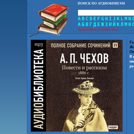
ПОИСК ПО АУДИОКНИГАМ
A
B
C
D
E
F
G
H
I
J
K
L
M
N
А
Б
В
Г
Д
Е
Ж
З
И
Й
К
Л
М
Н
Аудиокниги, большая база.
Го
Ж
Оп
В 
пи
ра