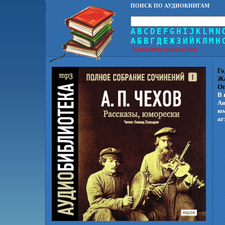
ПОИСК ПО АУДИОКНИГАМ
A
B
C
D
E
F
G
H
I
J
K
L
M
N
А
Б
В
Г
Д
Е
Ж
З
И
Й
К
Л
М
Н
Аудиокниги, большая база.
Го
Ж
Оп
В 
Ан
юм
аг