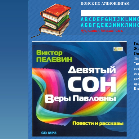
ПОИСК ПО АУДИОКНИГАМ
A
B
C
D
E
F
G
H
I
J
K
L
M
N
А
Б
В
Г
Д
Е
Ж
З
И
Й
К
Л
М
Н
Аудиокниги, большая база.
Го
Жа
Оп
Тв
"п
со
от
са
ау
Ви