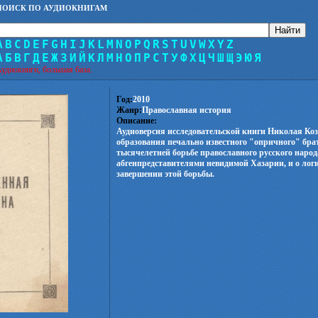
ПОИСК ПО АУДИОКНИГАМ
A
B
C
D
E
F
G
H
I
J
K
L
M
N
O
P
Q
R
S
T
U
V
W
X
Y
Z
А
Б
В
Г
Д
Е
Ж
З
И
Й
К
Л
М
Н
О
П
Р
С
Т
У
Ф
Х
Ц
Ч
Ш
Щ
Э
Ю
Я
удиокниги, большая база.
Год:
2010
Жанр:
Православная история
Описание:
Аудиоверсия исследовательской книги Николая Коз
образования печально известного "опричного" брат
тысячелетней борьбе православного русского народ
абгенпредставителями невидимой Хазарии, и о ло
завершении этой борьбы.