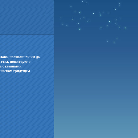
лова, написанной им до
ства, повествует о
а с главными
гическом грядущем