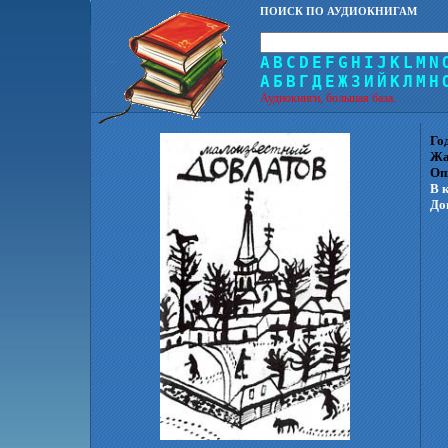
ПОИСК ПО АУДИОКНИГАМ
A
B
C
D
E
F
G
H
I
J
K
L
M
N
А
Б
В
Г
Д
Е
Ж
З
И
Й
К
Л
М
Н
Аудиокниги, большая база.
Го
Жа
Оп
В 
До