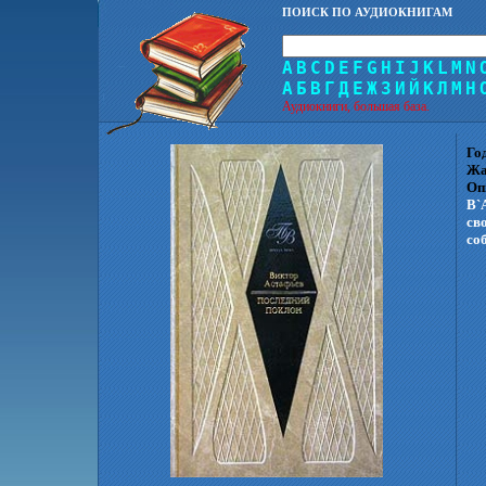
ПОИСК ПО АУДИОКНИГАМ
A
B
C
D
E
F
G
H
I
J
K
L
M
N
А
Б
В
Г
Д
Е
Ж
З
И
Й
К
Л
М
Н
Аудиокниги, большая база.
Го
Жа
Оп
В`
св
со