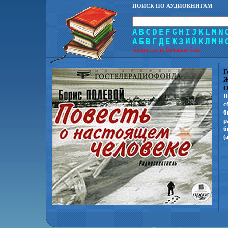
ПОИСК ПО АУДИОКНИГАМ
A
B
C
D
E
F
G
H
I
J
K
L
M
N
А
Б
В
Г
Д
Е
Ж
З
И
Й
К
Л
М
Н
Аудиокниги, большая база.
Г
Ж
О
В
с
б
р
б
(