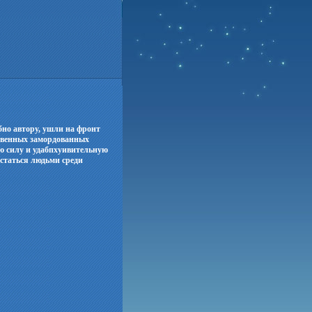
бно автору, ушли на фронт
овенных замордованных
ю силу и удабпхуивительную
остаться людьми среди