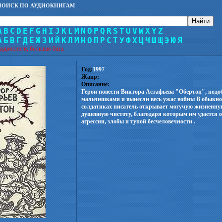
ПОИСК ПО АУДИОКНИГАМ
A
B
C
D
E
F
G
H
I
J
K
L
M
N
O
P
Q
R
S
T
U
V
W
X
Y
Z
А
Б
В
Г
Д
Е
Ж
З
И
Й
К
Л
М
Н
О
П
Р
С
Т
У
Ф
Х
Ц
Ч
Ш
Щ
Э
Ю
Я
удиокниги, большая база.
Год:
1997
Жанр:
Описание:
Герои повести Виктора Астафьева "Обертон", подо
мальчишками и вынесли весь ужас войны В обыкн
солдатиках писатель открывает могучую жизненну
душевную чистоту, благодаря которым им удается 
агрессии, злобы и тупой бесчеловечности .