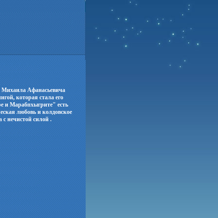
а Михаила Афанасьевича
игой, которая стала его
е и Марабпхыгрите" есть
ческая любовь и колдовское
 с нечистой силой .