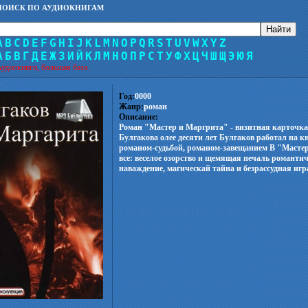
ПОИСК ПО АУДИОКНИГАМ
A
B
C
D
E
F
G
H
I
J
K
L
M
N
O
P
Q
R
S
T
U
V
W
X
Y
Z
А
Б
В
Г
Д
Е
Ж
З
И
Й
К
Л
М
Н
О
П
Р
С
Т
У
Ф
Х
Ц
Ч
Ш
Щ
Э
Ю
Я
удиокниги, большая база.
Год:
0000
Жанр:
роман
Описание:
Роман "Мастер и Маргрита" - визитная карточк
Булгакова олее десяти лет Булгаков работал на кн
романом-судьбой, романом-завещанием В "Мастер
все: веселое озорство и щемящая печаль романти
наваждение, магическай тайна и безрассудная игра