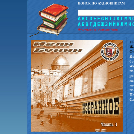
ПОИСК ПО АУДИОКНИГАМ
A
B
C
D
E
F
G
H
I
J
K
L
M
N
А
Б
В
Г
Д
Е
Ж
З
И
Й
К
Л
М
Н
Аудиокниги, большая база.
Го
Ж
Оп
Кт
бо
му
по
ре
на
не
по
По
Сл