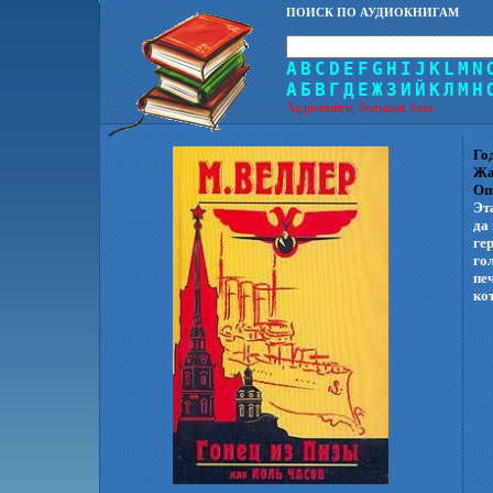
ПОИСК ПО АУДИОКНИГАМ
A
B
C
D
E
F
G
H
I
J
K
L
M
N
А
Б
В
Г
Д
Е
Ж
З
И
Й
К
Л
М
Н
Аудиокниги, большая база.
Го
Жа
Оп
Эт
да
ге
го
пе
ко