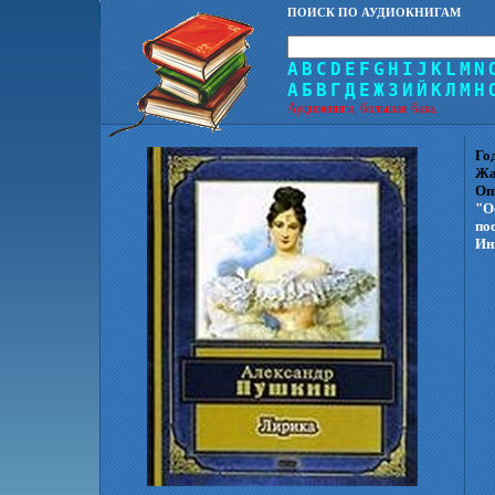
ПОИСК ПО АУДИОКНИГАМ
A
B
C
D
E
F
G
H
I
J
K
L
M
N
А
Б
В
Г
Д
Е
Ж
З
И
Й
К
Л
М
Н
Аудиокниги, большая база.
Го
Жа
Оп
"О
по
Ин