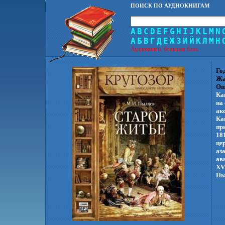
ПОИСК ПО АУДИОКНИГАМ
A
B
C
D
E
F
G
H
I
J
K
L
M
N
А
Б
В
Г
Д
Е
Ж
З
И
Й
К
Л
М
Н
Аудиокниги, большая база.
Го
Жа
Оп
Ка
на
ак
Ка
пр
18
це
аз
ав
XV
Пы