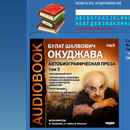
ПОИСК ПО АУДИОКНИГАМ
A
B
C
D
E
F
G
H
I
J
K
L
M
N
А
Б
В
Г
Д
Е
Ж
З
И
Й
К
Л
М
Н
Аудиокниги, большая база.
Го
Жа
Оп
"У
ОК