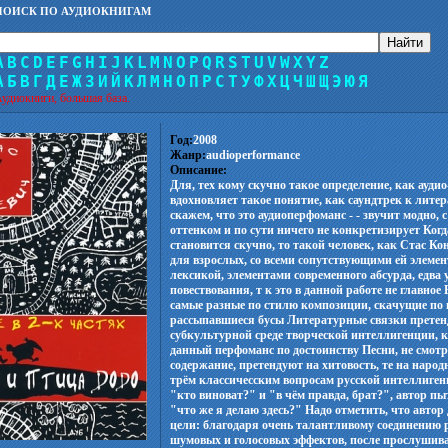
ПОИСК ПО АУДИОКНИГАМ
A
B
C
D
E
F
G
H
I
J
K
L
M
N
O
P
Q
R
S
T
U
V
W
X
Y
Z
А
Б
В
Г
Д
Е
Ж
З
И
Й
К
Л
М
Н
О
П
Р
С
Т
У
Ф
Х
Ц
Ч
Ш
Щ
Э
Ю
Я
удиокниги, большая база.
Год:
2008
Жанр:
audioperformance
Описание:
Для, тех кому скучно такое определение, как ауди
вдохновляет такое понятие, как саундтрек к лите
скажем, что это аудиоперфоманс - - звучит модно
оттенком и по сути ничего не конкретизирует Когд
становится скучно, то такой человек, как Стас К
для взрослых, со всеми сопутствующими ей элеме
лексикой, элементами современного абсурда, едв
повествования, т к это в данной работе не главно
самые разные по стилю композиции, скачущие по 
рассыпавшиеся бусы Литературные связки претен
субкультурной среде творческой интеллигенции, 
данный перфоманс по достоинству Песни, не смотр
содержание, претендуют на хитовость, те на народн
трём классичесским вопросам русской интеллиген
"кто виноват?" и "в чём правда, брат?", автор п
"что же я делаю здесь?" Надо отметить, что автор
цели: благодаря очень талантливому соединению 
шумовых и голосовых эффектов, после прослушива