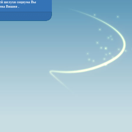
ей шелухи социума Вы
ена Вишня .