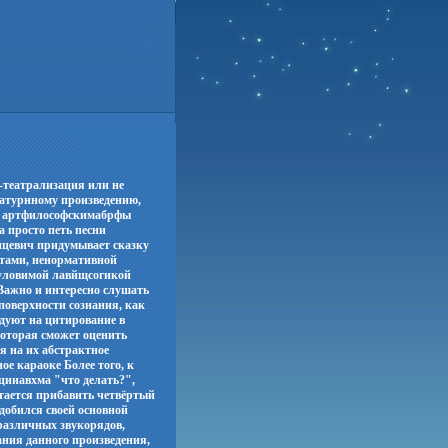
о-театрализация или не
ратурнному произведению,
, с артфилософскимабрфы
а просто петь песни
онцевич придумывает сказку
нтами, ненормативной
а уловимой лавйщсогикой
е Важно и интересно слушать
поверхности сознания, как
дуют на цитирование в
которая сможет оценить
я на их абстрактное
ое караоке Более того, к
цииавхма "что делать?",
ытается прибавить четвёртый
 добился своей основной
различных звукорядов,
ния данного произведения,