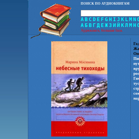
ПОИСК ПО АУДИОКНИГАМ
A
B
C
D
E
F
G
H
I
J
K
L
M
N
А
Б
В
Г
Д
Е
Ж
З
И
Й
К
Л
М
Н
Аудиокниги, большая база.
Го
Жа
Оп
Пи
пу
вр
ро
Ги
ту
ст
со
на