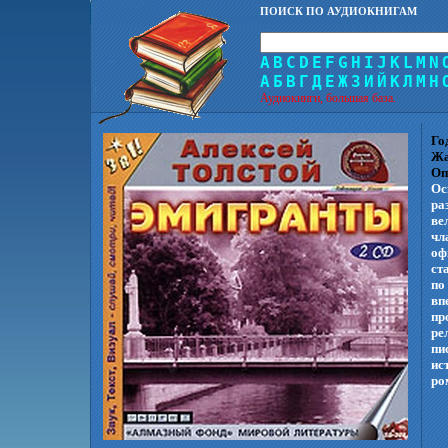
ПОИСК ПО АУДИОКНИГАМ
A
B
C
D
E
F
G
H
I
J
K
L
M
N
А
Б
В
Г
Д
Е
Ж
З
И
Й
К
Л
М
Н
Аудиокниги, большая база.
Го
Жа
Оп
Ос
ра
ве
чл
оф
ст
по
вп
пр
ре
пи
ис
ро