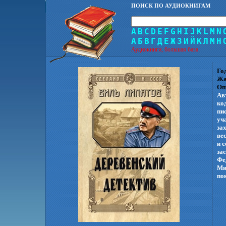
ПОИСК ПО АУДИОКНИГАМ
A
B
C
D
E
F
G
H
I
J
K
L
M
N
А
Б
В
Г
Д
Е
Ж
З
И
Й
К
Л
М
Н
Аудиокниги, большая база.
Го
Жа
Оп
Ав
ко
пи
уч
за
ве
и 
за
Фе
Ми
по