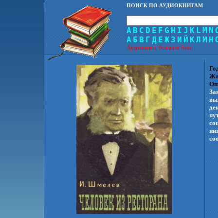
ПОИСК ПО АУДИОКНИГАМ
A
B
C
D
E
F
G
H
I
J
K
L
M
N
А
Б
В
Г
Д
Е
Ж
З
И
Й
К
Л
М
Н
Аудиокниги, большая база.
Го
Жа
Оп
За
вы
де
пу
со
ни
со