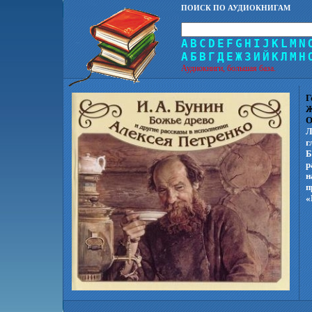
ПОИСК ПО АУДИОКНИГАМ
A
B
C
D
E
F
G
H
I
J
K
L
M
N
А
Б
В
Г
Д
Е
Ж
З
И
Й
К
Л
М
Н
Аудиокниги, большая база.
Г
Ж
О
Л
г
Б
р
н
п
«