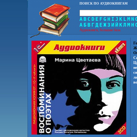
ПОИСК ПО АУДИОКНИГАМ
A
B
C
D
E
F
G
H
I
J
K
L
M
N
А
Б
В
Г
Д
Е
Ж
З
И
Й
К
Л
М
Н
Аудиокниги, большая база.
Г
Ж
О
С
Ц
н
с
л
в