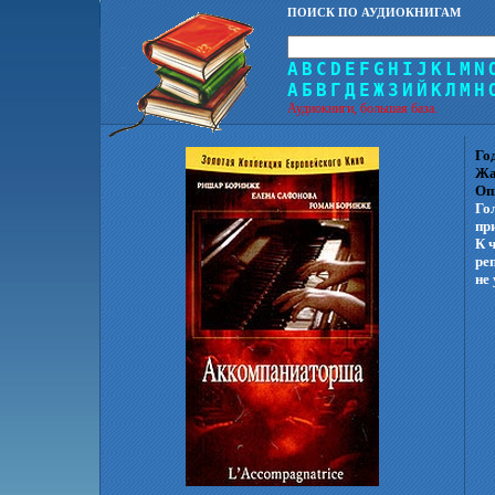
ПОИСК ПО АУДИОКНИГАМ
A
B
C
D
E
F
G
H
I
J
K
L
M
N
А
Б
В
Г
Д
Е
Ж
З
И
Й
К
Л
М
Н
Аудиокниги, большая база.
Го
Жа
Оп
Го
пр
К 
ре
не