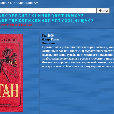
ПОИСК ПО АУДИОКНИГАМ
A
B
C
D
E
F
G
H
I
J
K
L
M
N
O
P
Q
R
S
T
U
V
W
X
Y
Z
А
Б
В
Г
Д
Е
Ж
З
И
Й
К
Л
М
Н
О
П
Р
С
Т
У
Ф
Х
Ц
Ч
Ш
Щ
Э
Ю
Я
удиокниги, большая база.
Год:
2000
Жанр:
Роман
Описание:
Трогательная романтическая истории любви цыган
женщины Клавдии, спасшей и вырастившей после г
маленького сына, судьбы послевоенного поколения 
прабсяъавдиво показаны в романе известного пис
Читателям хорошо знакомы герои этой книги, так
телезрителям необыкновенно популярной экраниз