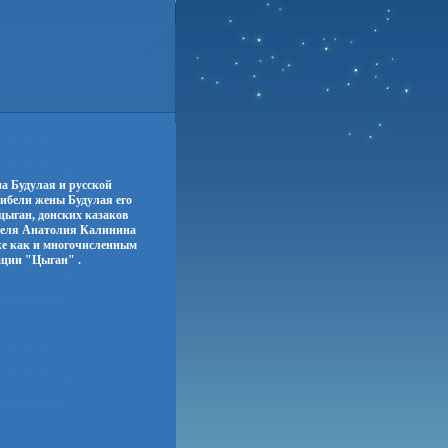
а Будулая и русской
ибели жены Будулая его
цыган, донских казаков
ателя Анатолия Калинина
же как и многочисленным
ации "Цыган" .