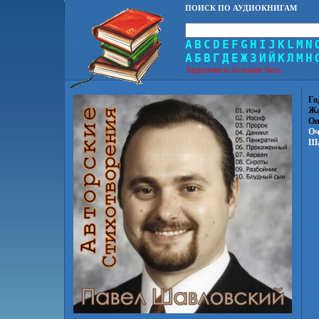
ПОИСК ПО АУДИОКНИГАМ
A
B
C
D
E
F
G
H
I
J
K
L
M
N
А
Б
В
Г
Д
Е
Ж
З
И
Й
К
Л
М
Н
Аудиокниги, большая база.
Го
Жа
Оп
Оч
Ша