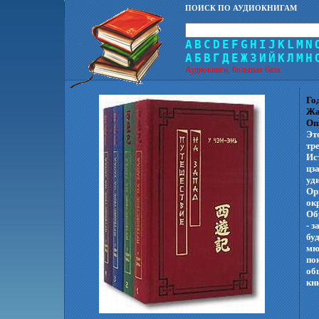
ПОИСК ПО АУДИОКНИГАМ
A
B
C
D
E
F
G
H
I
J
K
L
M
N
А
Б
В
Г
Д
Е
Ж
З
И
Й
К
Л
М
Н
Аудиокниги, большая база.
Го
Жа
Оп
Эт
тр
Ис
цз
уд
Ор
ок
Об
- 
бу
мю
по
об
кни