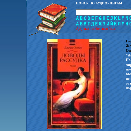
ПОИСК ПО АУДИОКНИГАМ
A
B
C
D
E
F
G
H
I
J
K
L
M
N
А
Б
В
Г
Д
Е
Ж
З
И
Й
К
Л
М
Н
Аудиокниги, большая база.
Го
Жа
Оп
"Д
По
ли
по
вы
ис
ос
по