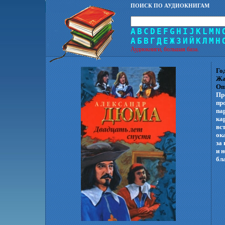
ПОИСК ПО АУДИОКНИГАМ
A
B
C
D
E
F
G
H
I
J
K
L
M
N
А
Б
В
Г
Д
Е
Ж
З
И
Й
К
Л
М
Н
Аудиокниги, большая база.
Го
Жа
Оп
Пр
пр
па
ка
вс
ок
за 
и 
бл