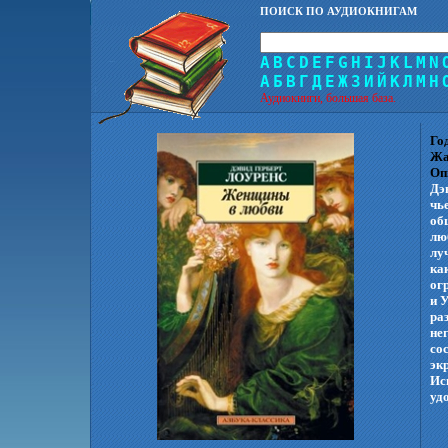
ПОИСК ПО АУДИОКНИГАМ
A
B
C
D
E
F
G
H
I
J
K
L
M
N
А
Б
В
Г
Д
Е
Ж
З
И
Й
К
Л
М
Н
Аудиокниги, большая база.
Го
Жа
Оп
Дэ
чь
об
лю
лу
ка
ог
и 
ра
не
со
эк
Ис
уд