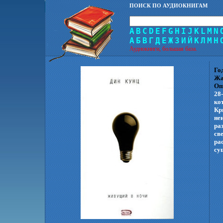
ПОИСК ПО АУДИОКНИГАМ
A
B
C
D
E
F
G
H
I
J
K
L
M
N
А
Б
В
Г
Д
Е
Ж
З
И
Й
К
Л
М
Н
Аудиокниги, большая база.
Го
Жа
Оп
28
ко
Кр
не
ра
св
ра
су