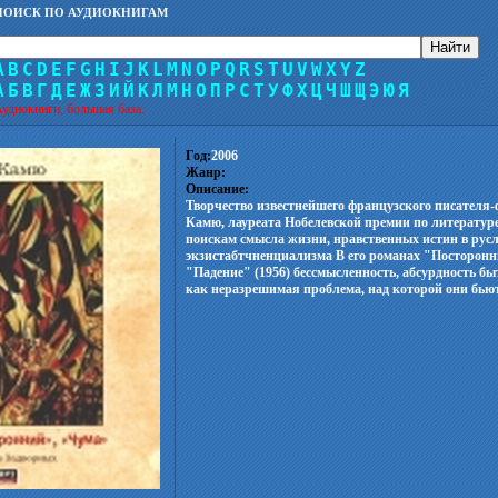
ПОИСК ПО АУДИОКНИГАМ
A
B
C
D
E
F
G
H
I
J
K
L
M
N
O
P
Q
R
S
T
U
V
W
X
Y
Z
А
Б
В
Г
Д
Е
Ж
З
И
Й
К
Л
М
Н
О
П
Р
С
Т
У
Ф
Х
Ц
Ч
Ш
Щ
Э
Ю
Я
удиокниги, большая база.
Год:
2006
Жанр:
Описание:
Творчество известнейшего французского писателя
Камю, лауреата Нобелевской премии по литератур
поискам смысла жизни, нравственных истин в рус
экзистабтчненциализма В его романах "Посторонни
"Падение" (1956) бессмысленность, абсурдность бы
как неразрешимая проблема, над которой они бьют