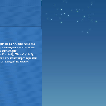
-философа ХХ века Альбера
е, посвящено мучительным
ле философии
й" (1942), "Чума" (1947),
тия предстает перед героями
ся, каждый по-своему.