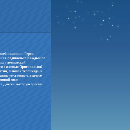
своей компании Герои
вания радикально Каждый по
рышу лондонской
ься с жизнью Оригинально?
ртин, бывшая телезвезда, и
анию умственно отсталого
навший свою
ка Джесси, которую бросил