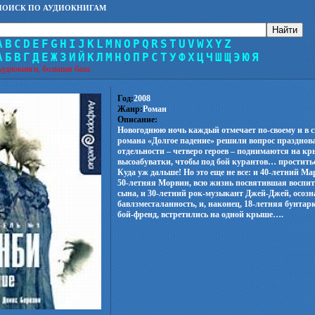
ПОИСК ПО АУДИОКНИГАМ
A
B
C
D
E
F
G
H
I
J
K
L
M
N
O
P
Q
R
S
T
U
V
W
X
Y
Z
А
Б
В
Г
Д
Е
Ж
З
И
Й
К
Л
М
Н
О
П
Р
С
Т
У
Ф
Х
Ц
Ч
Ш
Щ
Э
Ю
Я
удиокниги, большая база.
Год:
2008
Жанр:
Роман
Описание:
Новогоднюю ночь каждый отмечает по-своему и в 
романа «Долгое падение» решили вопрос праздно
отдельности – четверо героев – поднимаются на к
высоабуватки, чтобы под бой курантов… простит
Куда уж дальше! Но это еще не все: и 40-летний Ма
50-летняя Морвин, всю жизнь посвятившая воспит
сына, и 30-летний рок-музыкант Джей-Джей, осоз
бавлзместаланность, и, наконец, 18-летняя бунтар
бой-френд, встретились на одной крыше….