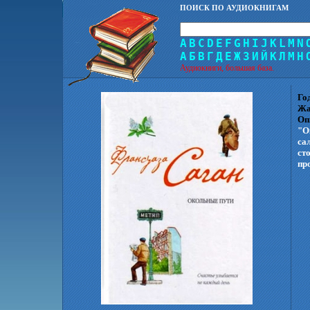
ПОИСК ПО АУДИОКНИГАМ
A
B
C
D
E
F
G
H
I
J
K
L
M
N
А
Б
В
Г
Д
Е
Ж
З
И
Й
К
Л
М
Н
Аудиокниги, большая база.
Го
Жа
Оп
"О
са
ст
пр