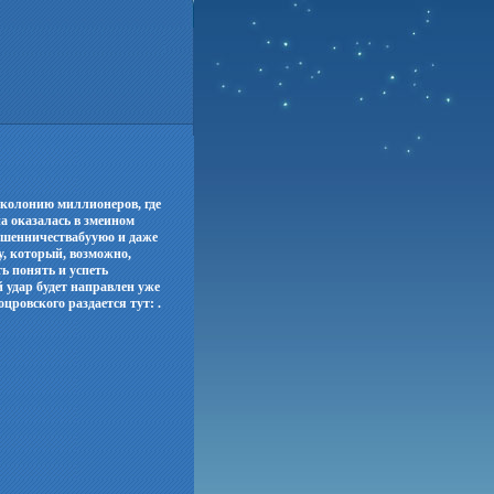
 колонию миллионеров, где
а оказалась в змеином
мошенничествабууюо и даже
, который, возможно,
ь понять и успеть
 удар будет направлен уже
цровского раздается тут: .