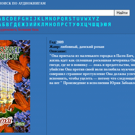
ПОИСК ПО АУДИОКНИГАМ
A
B
C
D
E
F
G
H
I
J
K
L
M
N
O
P
Q
R
S
T
U
V
W
X
Y
Z
А
Б
В
Г
Д
Е
Ж
З
И
Й
К
Л
М
Н
О
П
Р
С
Т
У
Ф
Х
Ц
Ч
Ш
Щ
Э
Ю
Я
удиокниги, большая база.
Год:
2009
Жанр:
любовный, дамский роман
Описание:
"Она приехала из маленького городка в Палм-Бич,
жизнь идет как сплошная роскошная вечеринка Он
гнезде, где не в новинку — ложь и предательство, 
убийство Она против своей воли полюбила мужчину
совершил страшное преступление Она должна успет
вспомнить, чтобы уцелеть — потому что следующий
на нее " Произведение в исполнении Юрия Забоавло