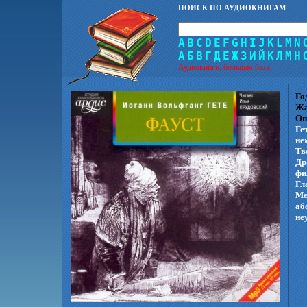
ПОИСК ПО АУДИОКНИГАМ
A
B
C
D
E
F
G
H
I
J
K
L
M
N
А
Б
В
Г
Д
Е
Ж
З
И
Й
К
Л
М
Н
Аудиокниги, большая база.
Го
Жа
Оп
Ге
не
Тв
Др
фи
Гл
Ме
аб
не