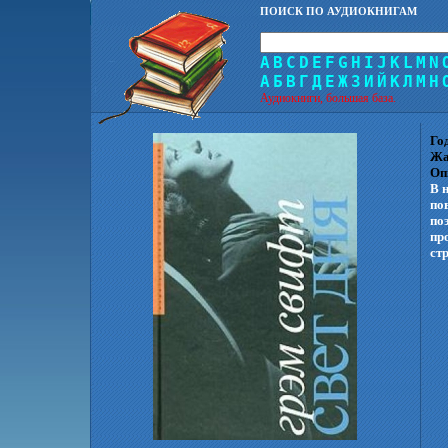
ПОИСК ПО АУДИОКНИГАМ
A
B
C
D
E
F
G
H
I
J
K
L
M
N
А
Б
В
Г
Д
Е
Ж
З
И
Й
К
Л
М
Н
Аудиокниги, большая база.
Го
Жа
Оп
В 
по
по
пр
ст