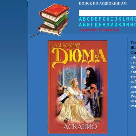
ПОИСК ПО АУДИОКНИГАМ
A
B
C
D
E
F
G
H
I
J
K
L
M
N
А
Б
В
Г
Д
Е
Ж
З
И
Й
К
Л
М
Н
Аудиокниги, большая база.
Го
Жа
Оп
«А
от
Кр
ав
эп
со
вл
по
Ре
не
ко