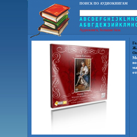
ПОИСК ПО АУДИОКНИГАМ
A
B
C
D
E
F
G
H
I
J
K
L
M
N
А
Б
В
Г
Д
Е
Ж
З
И
Й
К
Л
М
Н
Аудиокниги, большая база.
Го
Ж
Оп
Ме
во
ма
от