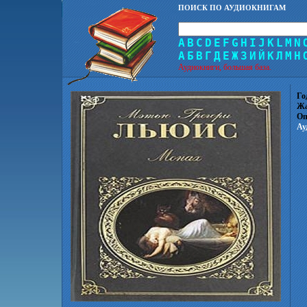
ПОИСК ПО АУДИОКНИГАМ
A
B
C
D
E
F
G
H
I
J
K
L
M
N
А
Б
В
Г
Д
Е
Ж
З
И
Й
К
Л
М
Н
Аудиокниги, большая база.
Го
Жа
Оп
Ау