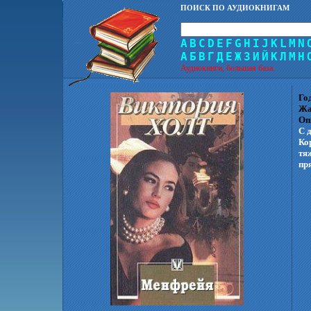
ПОИСК ПО АУДИОКНИГАМ
A
B
C
D
E
F
G
H
I
J
K
L
M
N
А
Б
В
Г
Д
Е
Ж
З
И
Й
К
Л
М
Н
Аудиокниги, большая база.
Го
Жа
Оп
С 
Ко
тя
пр