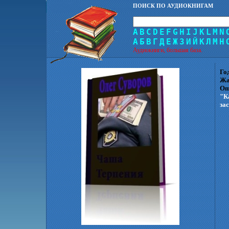
ПОИСК ПО АУДИОКНИГАМ
A
B
C
D
E
F
G
H
I
J
K
L
M
N
А
Б
В
Г
Д
Е
Ж
З
И
Й
К
Л
М
Н
Аудиокниги, большая база.
Го
Жа
Оп
"К
за