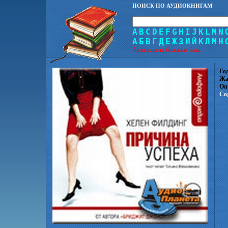
ПОИСК ПО АУДИОКНИГАМ
A
B
C
D
E
F
G
H
I
J
K
L
M
N
А
Б
В
Г
Д
Е
Ж
З
И
Й
К
Л
М
Н
Аудиокниги, большая база.
Го
Жа
Оп
Со