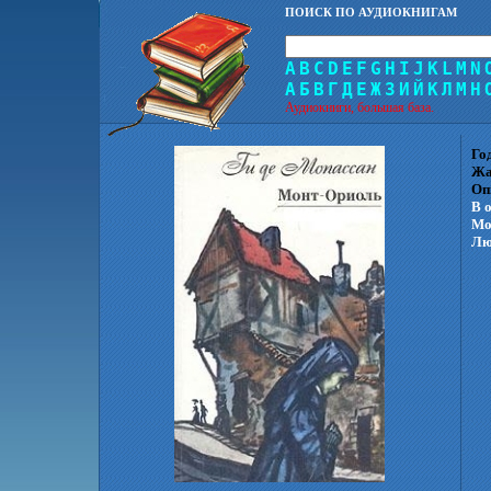
ПОИСК ПО АУДИОКНИГАМ
A
B
C
D
E
F
G
H
I
J
K
L
M
N
А
Б
В
Г
Д
Е
Ж
З
И
Й
К
Л
М
Н
Аудиокниги, большая база.
Го
Жа
Оп
В 
Мо
Лю