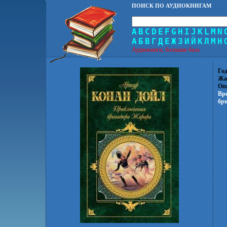
ПОИСК ПО АУДИОКНИГАМ
A
B
C
D
E
F
G
H
I
J
K
L
M
N
А
Б
В
Г
Д
Е
Ж
З
И
Й
К
Л
М
Н
Аудиокниги, большая база.
Год
Жа
Оп
Вр
бр