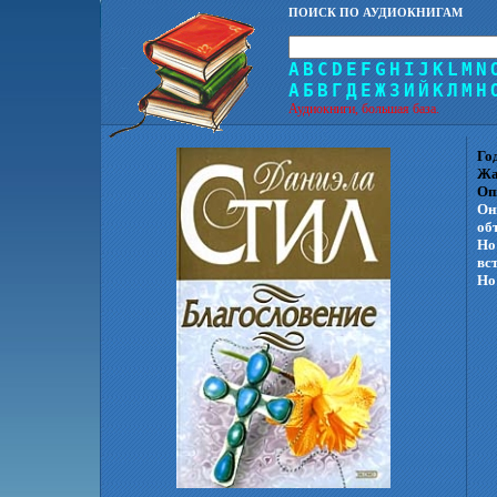
ПОИСК ПО АУДИОКНИГАМ
A
B
C
D
E
F
G
H
I
J
K
L
M
N
А
Б
В
Г
Д
Е
Ж
З
И
Й
К
Л
М
Н
Аудиокниги, большая база.
Го
Жа
Оп
Он
об
Но
вс
Но 