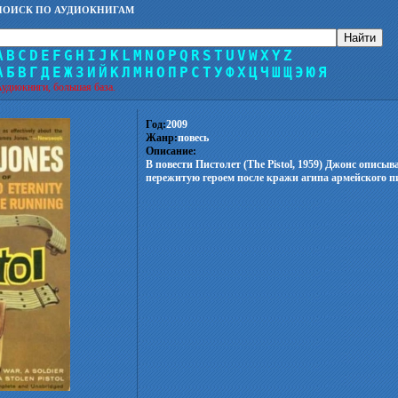
ПОИСК ПО АУДИОКНИГАМ
A
B
C
D
E
F
G
H
I
J
K
L
M
N
O
P
Q
R
S
T
U
V
W
X
Y
Z
А
Б
В
Г
Д
Е
Ж
З
И
Й
К
Л
М
Н
О
П
Р
С
Т
У
Ф
Х
Ц
Ч
Ш
Щ
Э
Ю
Я
удиокниги, большая база.
Год:
2009
Жанр:
повесь
Описание:
В повести Пистолет (The Pistol, 1959) Джонс описы
пережитую героем после кражи агипа армейского п